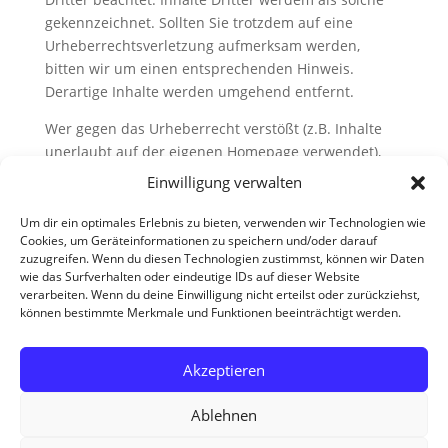
gekennzeichnet. Sollten Sie trotzdem auf eine
Urheberrechtsverletzung aufmerksam werden,
bitten wir um einen entsprechenden Hinweis.
Derartige Inhalte werden umgehend entfernt.
Wer gegen das Urheberrecht verstößt (z.B. Inhalte
unerlaubt auf der eigenen Homepage verwendet),
macht sich gemäß § 106 ff Urhebergesetz strafbar.
Einwilligung verwalten
Er wird zudem kostenpflichtig abgemahnt und muss
Schadensersatz leisten. Kopierte Inhalte und Bilder
Um dir ein optimales Erlebnis zu bieten, verwenden wir Technologien wie
Cookies, um Geräteinformationen zu speichern und/oder darauf
können heutzutage allgemein recht einfach ermittelt
zuzugreifen. Wenn du diesen Technologien zustimmst, können wir Daten
werden. Alle auf dieser Website gezeigten
wie das Surfverhalten oder eindeutige IDs auf dieser Website
Fotografien sind zudem mit einem sichtbaren
verarbeiten. Wenn du deine Einwilligung nicht erteilst oder zurückziehst,
und/oder unsichtbaren steganografischen
können bestimmte Merkmale und Funktionen beeinträchtigt werden.
Wasserzeichen versehen.
Akzeptieren
Das Urheberrecht liegt, soweit nicht ausdrücklich
anders gekennzeichnet, bei Andreas Schnatz. Bitte
Ablehnen
sprechen Sie mich an, sofern sie Interesse an den
Inhalten der Webseite haben.
Kontakt